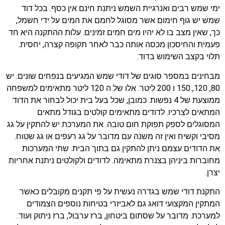
ימי שמש רבים ואנרגיית השמש ניתנת חינם אין כסף. בכל דוד
שמש יש גוף חימום אשר מסוגל לחמם את המים על ידי חשמל,
כך, שאין מצב בו לא יהיו מים חמים זמינים. עלות ההתקנה היא חד
פעמית והחיסכון מכסה אותה כבר לאחר תקופה קצרה, יחסית.
תלוי בקצב השימוש בדוד.
מבחינים במספר סוגים של דודי שמש המגיעים בנפחים שונים. יש
80, 120, 150 ו 200 ליטר. אלו של ה 120 ליטר מתאימים למשפחה
ממוצעת של 4 נפשות. כמובן, שכל בעל בית יכול לבחור את הדוד
המתאים לצרכיו. לדודים מתאימים קולטים בגודל מתאים
המסוגלים לספק תפוקת חום טובה. את המערכת יש להתקין על גג
מסיבי וקשיח ואין זה משנה עם מדובר על גג רעפים או גג שטוח.
את הדודים עצמם ניתן להתקין גם בתוך הבית. שתי המערכות
מחוברות ביניהן בצנרת מתאימה. לדודים ולקולטים ניתנת אחריות
יצרן.
התקנת דודי שמש בגדרה נעשית על פי תקנים מקובלים כאשר
המתקין המקצועי דואג גם לאביזרי בטיחות נוספים הצמודים
למערכת. מדובר על שסתום ביטחון, ברז ערבול, ברז ניתוק ועוד.