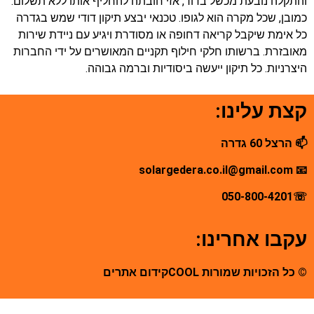
והתקלה נובעת מכשל בדוד, אזי חובתה להחליף אותו ללא תשלום.
כמובן, שכל מקרה הוא לגופו. טכנאי יבצע תיקון דודי שמש בגדרה
כל אימת שיקבל קריאה דחופה או מסודרת ויגיע עם ניידת שירות
מאובזרת. ברשותו חלקי חילוף תקניים המאושרים על ידי החברות
היצרניות. כל תיקון ייעשה ביסודיות וברמה גבוהה.
קצת עלינו:
📫 הרצל 60 גדרה
📧 solargedera.co.il@gmail.com
050-800-4201
☏
עקבו אחרינו:
© כל הזכויות שמורות COOL
קידום אתרים