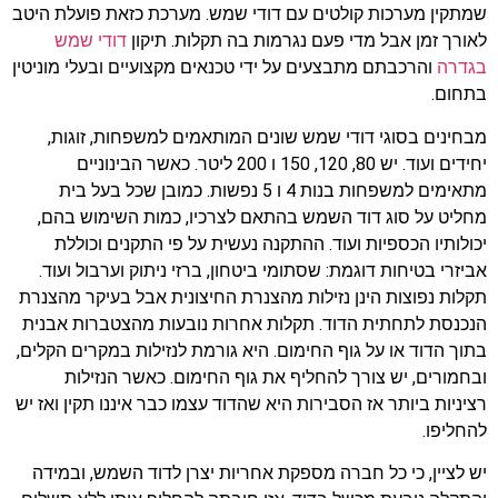
שמתקין מערכות קולטים עם דודי שמש. מערכת כזאת פועלת היטב
לאורך זמן אבל מדי פעם נגרמות בה תקלות. תיקון
דודי שמש
בגדרה
והרכבתם מתבצעים על ידי טכנאים מקצועיים ובעלי מוניטין
בתחום.
מבחינים בסוגי דודי שמש שונים המותאמים למשפחות, זוגות,
יחידים ועוד. יש 80, 120, 150 ו 200 ליטר. כאשר הבינוניים
מתאימים למשפחות בנות 4 ו 5 נפשות. כמובן שכל בעל בית
מחליט על סוג דוד השמש בהתאם לצרכיו, כמות השימוש בהם,
יכולותיו הכספיות ועוד. ההתקנה נעשית על פי התקנים וכוללת
אביזרי בטיחות דוגמת: שסתומי ביטחון, ברזי ניתוק וערבול ועוד.
תקלות נפוצות הינן נזילות מהצנרת החיצונית אבל בעיקר מהצנרת
הנכנסת לתחתית הדוד. תקלות אחרות נובעות מהצטברות אבנית
בתוך הדוד או על גוף החימום. היא גורמת לנזילות במקרים הקלים,
ובחמורים, יש צורך להחליף את גוף החימום. כאשר הנזילות
רציניות ביותר אז הסבירות היא שהדוד עצמו כבר איננו תקין ואז יש
להחליפו.
יש לציין, כי כל חברה מספקת אחריות יצרן לדוד השמש, ובמידה